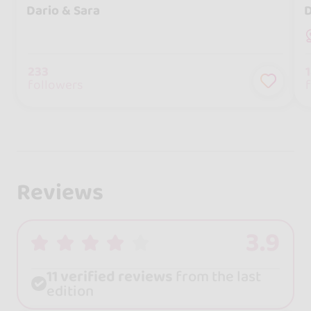
Dario & Sara
D
233
followers
Reviews
3.9
11 verified reviews
from the last
edition