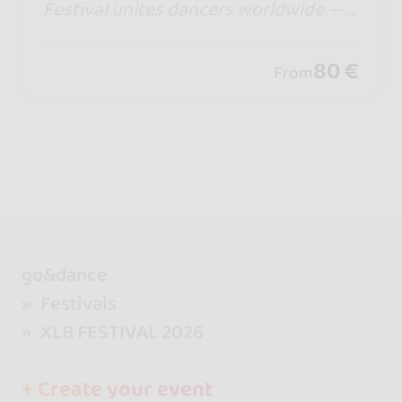
Festival unites dancers worldwide — a
ll bachata styles, magical nights, warm
vibes, and a legendary Boat Party you
80 €
From
will never forget.
go&dance
Festivals
XLB FESTIVAL 2026
+ Create your event