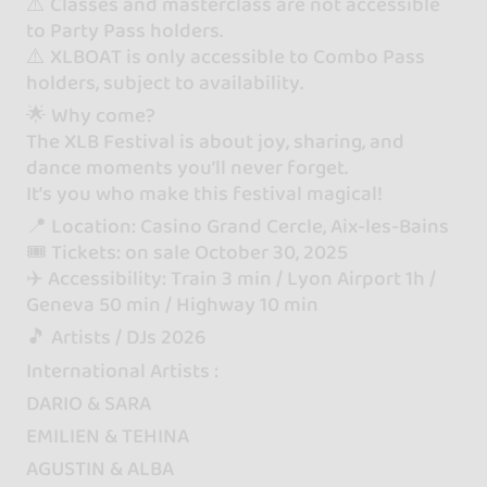
⚠️ Classes and masterclass are not accessible
to Party Pass holders.
⚠️ XLBOAT is only accessible to Combo Pass
holders, subject to availability.
🌟 Why come?
The XLB Festival is about joy, sharing, and
dance moments you’ll never forget.
It’s you who make this festival magical!
📍 Location: Casino Grand Cercle, Aix-les-Bains
🎟️ Tickets: on sale October 30, 2025
✈️ Accessibility: Train 3 min / Lyon Airport 1h /
Geneva 50 min / Highway 10 min
🎵 Artists / DJs 2026
International Artists :
DARIO & SARA
EMILIEN & TEHINA
AGUSTIN & ALBA