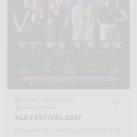
30 JUL - 02 AUG 2027
Savoie, France
XLB FESTIVAL 2027
Between lake and mountains, the XLB