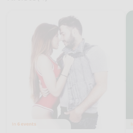
In
6 events