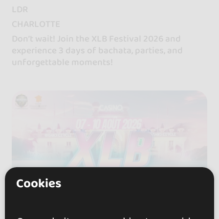
LDR
CHARLOTTE
Don’t wait! Join the XLB Festival 2026 and
experience 3 days of bachata, parties, and
unforgettable moments!
Cookies