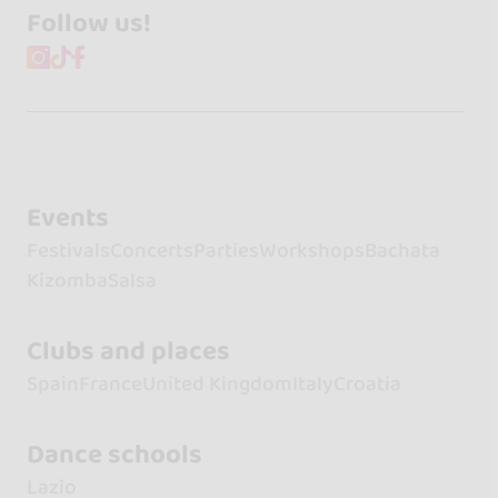
Follow us!
Events
Festivals
Concerts
Parties
Workshops
Bachata
Kizomba
Salsa
Clubs and places
Spain
France
United Kingdom
Italy
Croatia
Dance schools
Lazio