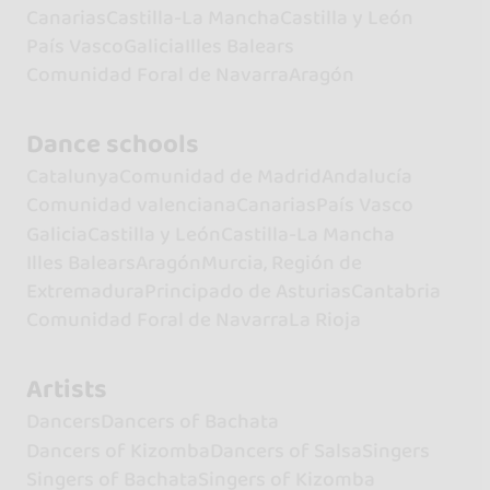
Canarias
Castilla-La Mancha
Castilla y León
País Vasco
Galicia
Illes Balears
Comunidad Foral de Navarra
Aragón
Dance schools
Catalunya
Comunidad de Madrid
Andalucía
Comunidad valenciana
Canarias
País Vasco
Galicia
Castilla y León
Castilla-La Mancha
Illes Balears
Aragón
Murcia, Región de
Extremadura
Principado de Asturias
Cantabria
Comunidad Foral de Navarra
La Rioja
Artists
Dancers
Dancers of Bachata
Dancers of Kizomba
Dancers of Salsa
Singers
Singers of Bachata
Singers of Kizomba