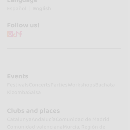
Language
Español
English
Follow us!
Events
Festivals
Concerts
Parties
Workshops
Bachata
Kizomba
Salsa
Clubs and places
Catalunya
Andalucía
Comunidad de Madrid
Comunidad valenciana
Murcia, Región de