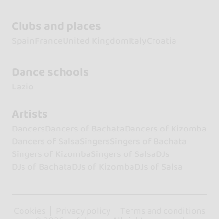
Clubs and places
Spain
France
United Kingdom
Italy
Croatia
Dance schools
Lazio
Artists
Dancers
Dancers of Bachata
Dancers of Kizomba
Dancers of Salsa
Singers
Singers of Bachata
Singers of Kizomba
Singers of Salsa
DJs
DJs of Bachata
DJs of Kizomba
DJs of Salsa
Cookies
Privacy policy
Terms and conditions